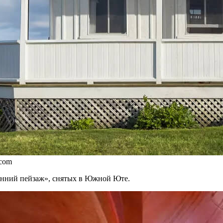
.com
енний пейзаж», снятых в Южной Юте.