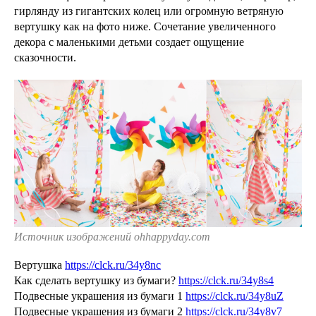
гирлянду из гигантских колец или огромную ветряную
вертушку как на фото ниже. Сочетание увеличенного
декора с маленькими детьми создает ощущение
сказочности.
Источник изображений ohhappyday.com
Вертушка
https://clck.ru/34y8nc
Как сделать вертушку из бумаги?
https://clck.ru/34y8s4
Подвесные украшения из бумаги 1
https://clck.ru/34y8uZ
Подвесные украшения из бумаги 2
https://clck.ru/34y8v7