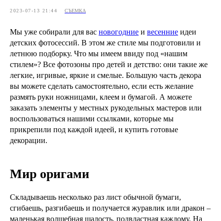
2023-07-13 21:44
СЪЕМКА
Мы уже собирали для вас
новогодние
и
весенние
идеи
детских фотосессий. В этом же стиле мы подготовили и
летнюю подборку. Что мы имеем ввиду под «нашим
стилем»? Все фотозоны про детей и детство: они такие же
легкие, игривые, яркие и смелые. Большую часть декора
вы можете сделать самостоятельно, если есть желание
размять руки ножницами, клеем и бумагой. А можете
заказать элементы у местных рукодельных мастеров или
воспользоваться нашими ссылками, которые мы
прикрепили под каждой идеей, и купить готовые
декорации.
Мир оригами
Складываешь несколько раз лист обычной бумаги,
сгибаешь, разгибаешь и получается журавлик или дракон –
маленькая волшебная шалость, подвластная каждому. На