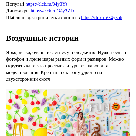
Попугай
https://clck.ru/34y3Ya
Динозавры
https://clck.ru/34y3ZD
Шаблоны для тропических листьев
https://clck.ru/34y3ah
Воздушные истории
Ярко, легко, очень по-летнему и бюджетно. Нужен белый
фотофон и яркие шары разных форм и размеров. Можно
скрутить какие-то простые фигуры из шаров для
моделирования. Крепить их к фону удобно на
двухсторонний скотч.