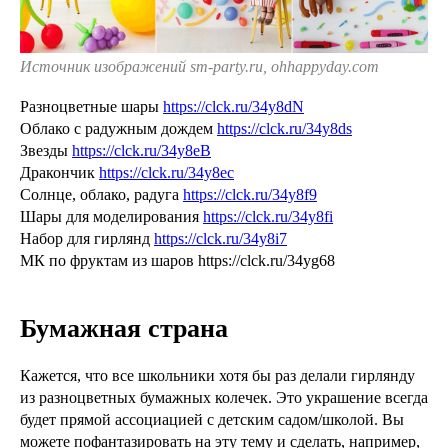
Источник изображений sm-party.ru, ohhappyday.com
Разноцветные шары
https://clck.ru/34y8dN
Облако с радужным дождем
https://clck.ru/34y8ds
Звезды
https://clck.ru/34y8eB
Дракончик
https://clck.ru/34y8ec
Солнце, облако, радуга
https://clck.ru/34y8f9
Шары для моделирования
https://clck.ru/34y8fi
Набор для гирлянд
https://clck.ru/34y8i7
МК по фруктам из шаров https://clck.ru/34yg68
Бумажная страна
Кажется, что все школьники хотя бы раз делали гирлянду
из разноцветных бумажных колечек. Это украшение всегда
будет прямой ассоциацией с детским садом/школой. Вы
можете пофантазировать на эту тему и сделать, например,