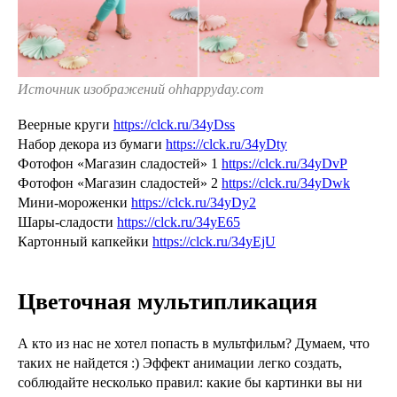
Источник изображений ohhappyday.com
Веерные круги
https://clck.ru/34yDss
Набор декора из бумаги
https://clck.ru/34yDty
Фотофон «Магазин сладостей» 1
https://clck.ru/34yDvP
Фотофон «Магазин сладостей» 2
https://clck.ru/34yDwk
Мини-мороженки
https://clck.ru/34yDy2
Шары-сладости
https://clck.ru/34yE65
Картонный капкейки
https://clck.ru/34yEjU
Цветочная мультипликация
А кто из нас не хотел попасть в мультфильм? Думаем, что
таких не найдется :) Эффект анимации легко создать,
соблюдайте несколько правил: какие бы картинки вы ни