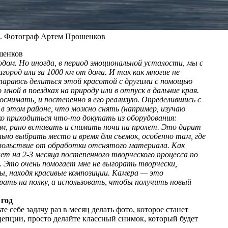
м. Фотограф Артем Прошенков
шенков
дом. Но иногда, в период эмоциональной усталости, мы с
ород или за 1000 км от дома. И так как многие не
тараюсь делиться этой красотой с другими с помощью
мной в поездках на природу или в отпуск в дальние края.
поснимать, и постепенно я его реализую. Определившись с
ь в этом районе, что можно снять (например, изучаю
о приходиться что-то докупать из оборудования:
ом, рано вставать и снимать ночи на пролет. Это дарит
льно выбрать место и время для съемок, особенно там, где
овольствие от обработки отснятого материала. Как
ает на 2-3 месяца постепенного творческого процесса по
а. Это очень помогает мне не выгорать творчески,
мы, находя красивые композиции. Камера — это
ать на полку, а использовать, чтобы получить новый
 год
 себе задачу раз в месяц делать фото, которое станет
цепции, просто делайте классный снимок, который будет