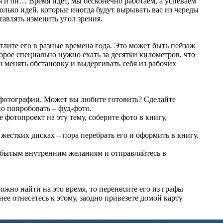
я и он… Время идет, мы бесконечно работаем, а успеваем
лько идей, которые иногда будут вырывать вас из череды
тавлять изменить угол зрения.
тлите его в разные времена года. Это может быть пейзаж
торое специально нужно ехать за десятки километров, что
он менять обстановку и выдергивать себя из рабочих
фотографии. Может вы любите готовить? Сделайте
о попробовать – фуд-фото.
 фотопроект на эту тему, соберите фото в книгу,
естких дисках – пора перебрать его и оформить в книгу.
абытым внутренним желаниям и отправляйтесь в
ожно найти на это время, то перенесите его из графы
нее отнесетесь к этому, заодно привезете домой карту