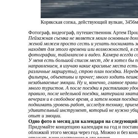
Корякская сопка, действующий вулкан, 3456
Фотограф, видеограф, путешественник Артем Про
Пейзажная съемка не является моим основным дохо
женой можем просто сесть и уехать поснимать заг
находят для этого времени или возможностей, я с
фотографии, таймлапсов и видео. Камера всегда со 
У меня есть большой список мест, где я хотел бы 
направлением, я изучаю какие красивые места ест
различные маршруты), строю план поездки. Нередк
фильтры, объективы и прочее; много ходить пешк
незабываемые эмоции. Ну и, конечно, главное прави
много туристов. А после поездки я растягиваю уд
правило, после недельной поездки, материала хват
вечерам и в свободное время, а затем новая поездк
поднимать уровень работ, исследуя технику, прие
удивительный инструмент, который не нужно убир
опыт и эмоции.
Одно фото в месяц для календаря на следующий
Придумайте концепцию календаря на год и поставьте
обложкой этого месяца через год. Можно и без кон
отражать ваше настроение в это время.