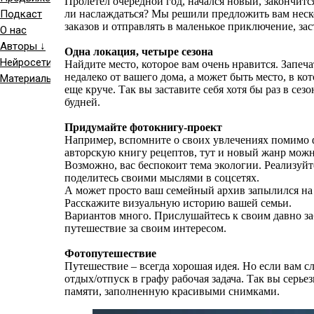
Пролетел очередной год, начался новый, закончитс
Подкаст
ли наслаждаться? Мы решили предложить вам неско
заказов и отправлять в маленькое приключение, зас
О нас
Авторы ↓
Одна локация, четыре сезона
Нейросети
Найдите место, которое вам очень нравится. Запеча
недалеко от вашего дома, а может быть место, в ко
Материалы ↓
еще круче. Так вы заставите себя хотя бы раз в сез
будней.
Придумайте фотокнигу-проект
Например, вспомните о своих увлечениях помимо 
авторскую книгу рецептов, тут и новый жанр можн
Возможно, вас беспокоит тема экологии. Реализуйте
поделитесь своими мыслями в соцсетях.
А может просто ваш семейный архив запылился на ж
Расскажите визуальную историю вашей семьи.
Вариантов много. Прислушайтесь к своим давно з
путешествие за своим интересом.
Фотопутешествие
Путешествие – всегда хорошая идея. Но если вам сл
отдых/отпуск в графу рабочая задача. Так вы серьез
памяти, заполненную красивыми снимками.